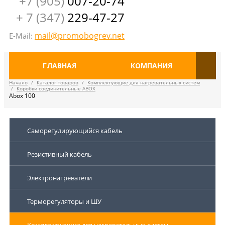
+7 (905)
007-20-74
+ 7 (347)
229-47-27
mail@promobogrev.net
E-Mail:
ГЛАВНАЯ
КОМПАНИЯ
Начало
/
Каталог товаров
/
Комплектующие для нагревательных систем
/
Коробки соединительные ABOX
Abox 100
Саморегулирующийся кабель
Резистивный кабель
Электронагреватели
Терморегуляторы и ШУ