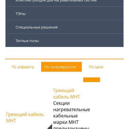
Комплектующие для нагревательных систем
ТЭНы
Специальные решения
Теплые полы
По алфавиту
По популярности
По цене
Греющий
кабель МНТ
Секции
нагревательные
Греющий кабель
кабельные
МНТ
марки МНТ
предназначены