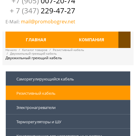
+7 (905)
007-20-74
+ 7 (347)
229-47-27
mail@promobogrev.net
E-Mail:
ГЛАВНАЯ
КОМПАНИЯ
Начало
/
Каталог товаров
/
Резистивный кабель
/
Двухжильный греющий кабель
Двухжильный греющий кабель
Саморегулирующийся кабель
Резистивный кабель
Электронагреватели
Терморегуляторы и ШУ