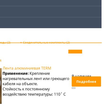
оды (2)
Соединительные комплекты (2)
я
Лента алюминиевая TERM
Применение:
Крепление
В наличии
нагревательных лент или греющего
Подробнее
кабеля на объекте.
Стойкость к постоянному
воздействию температуры: 110˚ С