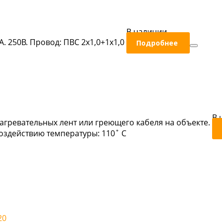
В наличии
А. 250В. Провод: ПВС 2х1,0+1х1,0
Подробнее
В 
агревательных лент или греющего кабеля на объекте.
оздействию температуры: 110˚ С
20