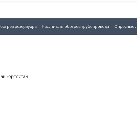
обогрев резервуара
Рассчитать обогрев трубопровода
Опросные 
 Башкортостан