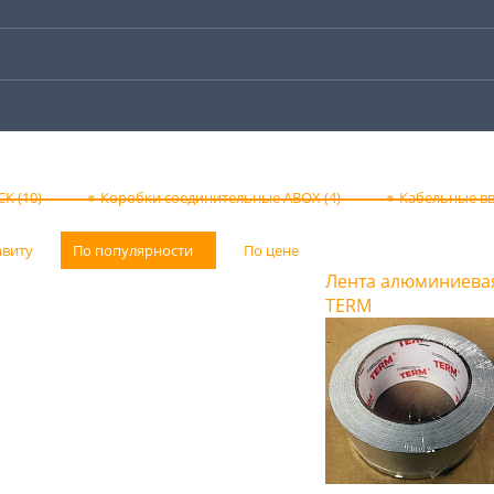
К (10)
Коробки соединительные ABOX (4)
Кабельные вв
авиту
По популярности
По цене
Лента алюминиева
TERM