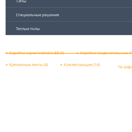
ТЭНы
Специальные решения
Теплые полы
Коробки серии IndAstro ВЭ (9)
Коробки соединительные УС
Крепежные ленты (6)
Комлектующие (14)
По алф