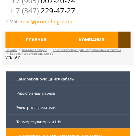
+7 (905)
007-20-74
+ 7 (347)
229-47-27
mail@promobogrev.net
E-Mail:
ГЛАВНАЯ
КОМПАНИЯ
Начало
/
Каталог товаров
/
Комплектующие для нагревательных систем
/
Коробки соединительные УСК
УСК 16.Р
Саморегулирующийся кабель
Резистивный кабель
Электронагреватели
Терморегуляторы и ШУ