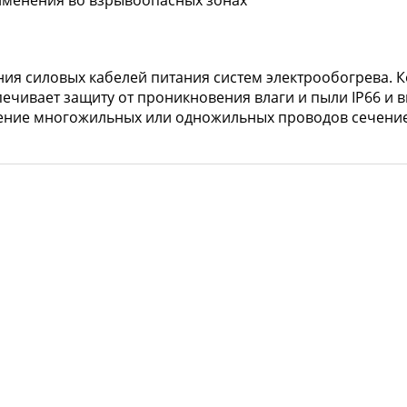
рименения во взрывоопасных зонах
ия силовых кабелей питания систем электрообогрева. 
печивает защиту от проникновения влаги и пыли IP66 
ие многожильных или одножильных проводов сечением 