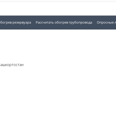
обогрев резервуара
Рассчитать обогрев трубопровода
Опросные 
 Башкортостан