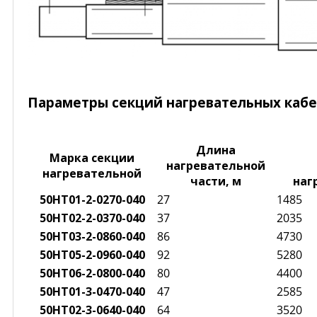
Параметры секций нагревательных каб
Длина
Марка секции
нагревательной
нагревательной
части, м
наг
50НТ01-2-0270-040
27
1485
50НТ02-2-0370-040
37
2035
50НТ03-2-0860-040
86
4730
50НТ05-2-0960-040
92
5280
50НТ06-2-0800-040
80
4400
50НТ01-3-0470-040
47
2585
50НТ02-3-0640-040
64
3520