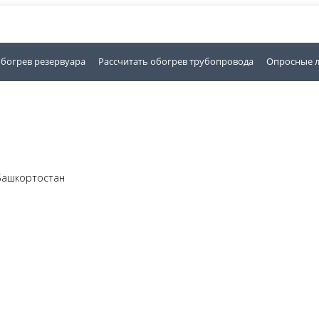
обогрев резервуара
Рассчитать обогрев трубопровода
Опросные 
 Башкортостан