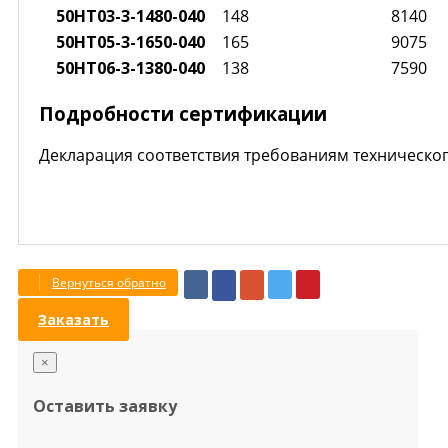
50НТ03-3-1480-040
148
8140
50НТ05-3-1650-040
165
9075
50НТ06-3-1380-040
138
7590
Подробности сертификации
Декларация соответствия требованиям техническо
Вернуться обратно
Заказать
×
Оставить заявку