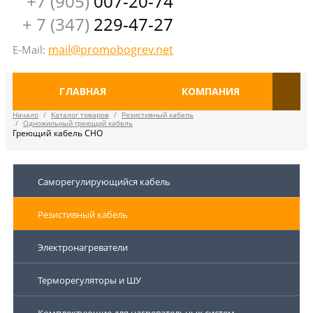
+7 (905)
007-20-74
+ 7 (347)
229-47-27
mail@promobogrev.net
E-Mail:
ГЛАВНАЯ
КОМПАНИЯ
Начало
/
Каталог товаров
/
Резистивный кабель
/
Одножильный греющий кабель
Греющий кабель СНО
Саморегулирующийся кабель
Резистивный кабель
Электронагреватели
Терморегуляторы и ШУ