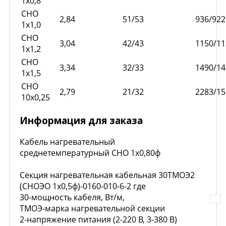
1x0,8
СНО
2,84
51/53
936/922
1x1,0
СНО
3,04
42/43
1150/11
1x1,2
СНО
3,34
32/33
1490/14
1x1,5
СНО
2,79
21/32
2283/15
10x0,25
Информация для заказа
Кабель нагревательный
среднетемпературный СНО 1х0,80ф
Секция нагревательная кабельная 30ТМОЭ2
(СНОЭО 1х0,5ф)-0160-010-6-2 где
30-мощность кабеля, Вт/м,
ТМОЭ-марка нагревательной секции
2-напряжение питания (2-220 В, 3-380 В)