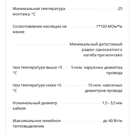
Минимальная температура
-25
монтажа, °С
Сопротивление изоляции не
1*103 МОм*м
менее
Минимальный допустимый
радиус однократного
изгиба при монтаже
при температуре выше +5
5 ном. наружных диаметра
°С
провода
при температуре ниже +5
10 ном. наружных
°С
диаметров провода
Номинальный диаметр
1,5 - 3,5 мм
кабеля
Максимальное линейное
до 40 Вт/м
тепловыделение