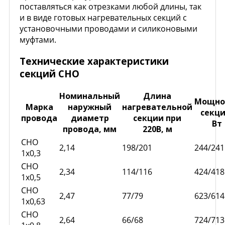
поставляться как отрезками любой длины, так
и в виде готовых нагревательных секций с
установочными проводами и силиконовыми
муфтами.
Технические характеристики
секций СНО
Номинальный
Длина
Мощно
Марка
наружный
нагревательной
секци
провода
диаметр
секции при
Вт
провода, мм
220В, м
СНО
2,14
198/201
244/241
1x0,3
СНО
2,34
114/116
424/418
1x0,5
СНО
2,47
77/79
623/614
1x0,63
СНО
2,64
66/68
724/713