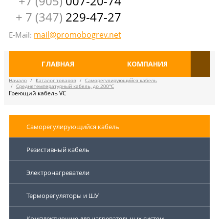
+7 (905)
007-20-74
+ 7 (347)
229-47-27
mail@promobogrev.net
E-Mail:
ГЛАВНАЯ
КОМПАНИЯ
Начало
/
Каталог товаров
/
Саморегулирующийся кабель
/
Среднетемпературный кабель, до 200°С
Греющий кабель VC
Саморегулирующийся кабель
Резистивный кабель
Электронагреватели
Терморегуляторы и ШУ
Комплектующие для нагревательных систем