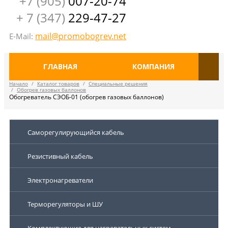
+7 (905)
007-20-74
+ 7 (347)
229-47-27
mail@promobogrev.net
E-Mail:
ГЛАВНАЯ
КОМПАНИЯ
Начало
/
Каталог товаров
/
Специальные решения
/
Обогрев газовых баллонов
Обогреватель СЭОБ-01 (обогрев газовых баллонов)
Саморегулирующийся кабель
Резистивный кабель
Электронагреватели
Терморегуляторы и ШУ