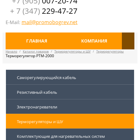
+7 (905)
007-20-74
+ 7 (347)
229-47-27
mail@promobogrev.net
E-Mail:
ГЛАВНАЯ
КОМПАНИЯ
Начало
/
Каталог товаров
/
Терморегуляторы и ШУ
/
Терморегуляторы
Терморегулятор РТМ-2000
Саморегулирующийся кабель
Резистивный кабель
Электронагреватели
Терморегуляторы и ШУ
Комплектующие для нагревательных систем