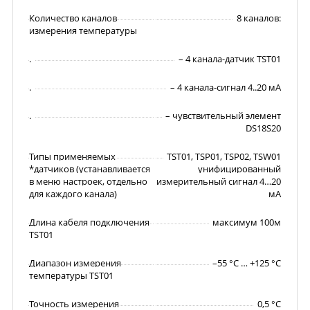
Количество каналов
8 каналов:
измерения температуры
.
– 4 канала-датчик TST01
.
– 4 канала-сигнал 4..20 мА
.
– чувствительный элемент
DS18S20
Типы применяемых
TST01, TSP01, TSP02, TSW01
*датчиков (устанавливается
унифицированный
в меню настроек, отдельно
измерительный сигнал 4…20
для каждого канала)
мА
Длина кабеля подключения
максимум 100м
TST01
Диапазон измерения
–55 °С … +125 °С
температуры TST01
Точность измерения
0,5 °С